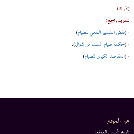
(8/ 31).
للمزيد راجع:
- (
نقض التفسير النفعي للصيام
).
- (
حكمة صيام الست من شوال
).
- (
المقاصد الكبرى للصيام
).
عن الموقع
تاريخ تأسيس الموقع: