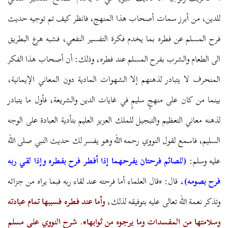
للدين، من أبرز سمات أصحاب هذا المنهج، فانظر كيف تم توجيه حديث
فرح المسلم عن فطره بما يخدم فكرة التفسير النفعي، فشبه هرع البطريق
الى الطعام والشرب بفرح المسلم عند فطره، وذلك: أن أصحاب هذا الفكر
المنحرف لا يتبادر لذهنهم إلا الشهوات المادية دون المعاني الإيمانية،
بينما من كان على منهجٍ سليمٍ في غايات الدين والشريعة، فأول ما يتبادر
لذهنه معاني التعظيم والتبجيل للملك العزيز العليم بتأدية العبادة على الوجه
السليم، فاسمع لقول النووي رحمه الله وهو يفسر لك حديث النبي صلى الله
عليه وسلم:
(للصائم فرحتان يفرحهما إذا أفطر فرح بفطره وإذا لقي ربه
فرح بصومه)
،
قال: «قال العلماء أما فرحته عند لقاء ربه فبما يراه من جزائه
وتذكر نعمة الله تعالى عليه بتوفيقه لذلك
،
وأما عند فطره فسببها تمام عبادته
وسلامتها من المفسدات وما يرجوه من ثوابها».
شرح النووي على مسلم