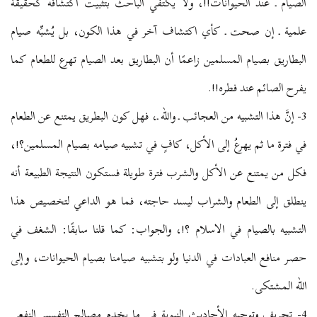
الصيام ـ عند الحيوانات!!، ولا يكتفي الباحث بتثبيت اكتشافه كحقيقة
علمية ـ إن صحت ـ كأي اكتشاف آخر في هذا الكون، بل يُشبِّه صيام
البطاريق بصيام المسلمين زاعمًا أن البطاريق بعد الصيام تهرع للطعام كما
يفرح الصائم عند فطره!!.
3- إنَّ هذا التشبيه من العجائب ـ والله ـ، فهل كون البطريق يمتنع عن الطعام
في فترة ما ثم يهرعُ إلى الأكل، كافٍ في تشبيه صيامه بصيام المسلمين؟!،
فكل من يمتنع عن الأكل والشرب فترة طويلة فستكون النتيجة الطبيعة أنه
ينطلق إلى الطعام والشراب ليسد حاجته، فما هو الداعي لتخصيص هذا
التشبيه بالصيام في الاسلام ؟!، والجواب: كما قلنا سابقًا: الشغف في
حصر منافع العبادات في الدنيا ولو بتشبيه صيامنا بصيام الحيوانات، وإلى
الله المشتكى.
4- تحريف وتوجيه الأحاديث النبوية في ما يخدم مصالح التفسير النفعي