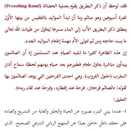
فقد لوحظ أن ذكر البطريق يقوم بعملية الحضانة (
Prosohing Renul
)
لفترة أسبوعين وهو صائم وما أن تبدأ المواليد بالتفقيس من بيتها الأول
ينطلق ذكر البطريق الأب إلى الماء مسرعا ليتناول من طيبات الله تعالى
ما يسد حاجته ومن ثم تتولى الأم مهمة إطعام المواليد الجدد.
إن هذه الظاهرة كثيرا ما تشبه الصيام عند المسلمين إذ أن الصائمون
يبدأون مباشرة بتناول طعام فطورهم بعد صيام يومهم لحظة سماع أذان
المغرب (حلول الغروب). وهي احدى الفرحتين التي يوعد الصائمون بها
لقوله: «للصائم فرحتان، فرحة عند إفطاره، وفرحة عند لقاء ربه»).
التعليق:
1- عندما يبني المرء تصوره عن الحياة والخلق والغاية من التشريع والعبادة
على معتقدٍ باطلٍ خاطئ بعيدًا عن المنهج الرباني الشرعي الصحيح ـ الذي