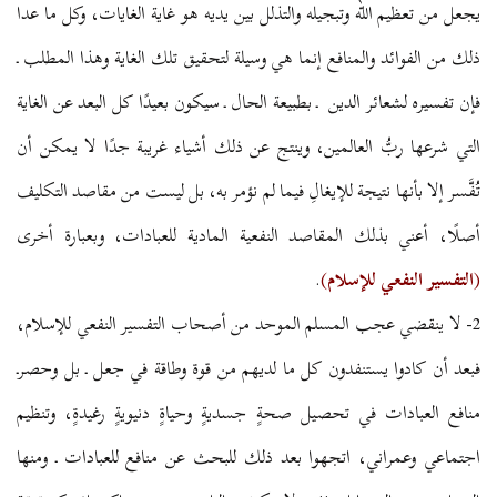
يجعل من تعظيم الله وتبجيله والتذلل بين يديه هو غاية الغايات، وكل ما عدا
ذلك من الفوائد والمنافع إنما هي وسيلة لتحقيق تلك الغاية وهذا المطلب ـ
فإن تفسيره لشعائر الدين ـ بطبيعة الحال ـ سيكون بعيدًا كل البعد عن الغاية
التي شرعها ربُّ العالمين، وينتج عن ذلك أشياء غريبة جدًا لا يمكن أن
تُفَّسر إلا بأنها نتيجة للإيغالِ فيما لم نؤمر به، بل ليست من مقاصد التكليف
أصلًا، أعني بذلك المقاصد النفعية المادية للعبادات، وبعبارة أخرى
(
التفسير النفعي للإسلام
)
.
2- لا ينقضي عجب المسلم الموحد من أصحاب التفسير النفعي للإسلام،
فبعد أن كادوا يستنفدون كل ما لديهم من قوة وطاقة في جعل ـ بل وحصرـ
منافع العبادات في تحصيل صحةٍ جسديةٍ وحياةٍ دنيويةٍ رغيدةٍ، وتنظيم
اجتماعي وعمراني، اتجهوا بعد ذلك للبحث عن منافع للعبادات ـ ومنها