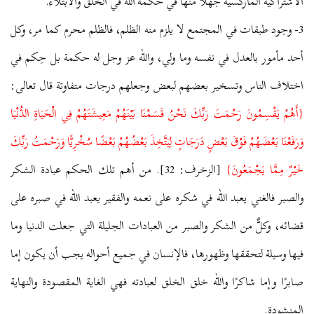
الاشتراكية الماركسية جهلًا منها في حكمة الله في الخلق والابتلاء.
3- وجود طبقات في المجتمع لا يلزم منه الظلم، فالظلم محرم كما مر، وكل
أحد مأمور بالعدل في نفسه وما ولي، والله عز وجل له حكمة بل حِكم في
اختلاف الناس وتسخير بعضهم لبعض وجعلهم درجات متفاوتة قال تعالى:
{أَهُمْ يَقْسِمُونَ رَحْمَتَ رَبِّكَ نَحْنُ قَسَمْنَا بَيْنَهُمْ مَعِيشَتَهُمْ فِي الْحَيَاةِ الدُّنْيَا
وَرَفَعْنَا بَعْضَهُمْ فَوْقَ بَعْضٍ دَرَجَاتٍ لِيَتَّخِذَ بَعْضُهُمْ بَعْضًا سُخْرِيًّا وَرَحْمَتُ رَبِّكَ
خَيْرٌ مِمَّا يَجْمَعُونَ}
[الزخرف: 32]. من أهم تلك الحكم عبادة الشكر
والصبر فالغني يعبد الله في شكره على نعمه والفقير يعبد الله في صبره على
قضائه، وكلٌّ من الشكر والصبر من العبادات الجليلة التي جعلت الدنيا وما
فيها وسيلة لتحققها وظهورها، فالإنسان في جميع أحواله يجب أن يكون إما
صابرًا وإما شاكرًا والله خلق الخلق لعبادته فهي الغاية المقصودة والنهاية
المنشودة.