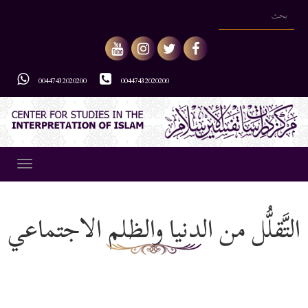
00447432020200
00447432020200
Toggle
gation
التَّقلُّل من الدنيا والظلم الاجتماعي