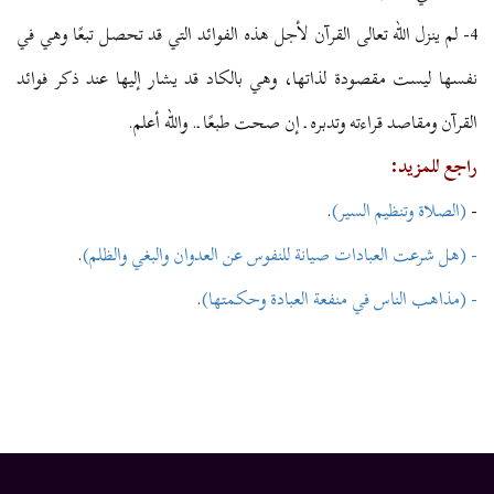
4- لم ينزل الله تعالى القرآن لأجل هذه الفوائد التي قد تحصل تبعًا وهي في
نفسها ليست مقصودة لذاتها، وهي بالكاد قد يشار إليها عند ذكر فوائد
القرآن ومقاصد قراءته وتدبره ـ إن صحت طبعًا ـ. والله أعلم.
راجع للمزيد:
-
(الصلاة وتنظيم السير)
.
- (هل شرعت العبادات صيانة للنفوس عن العدوان والبغي والظلم)
.
- (مذاهب الناس في منفعة العبادة وحكمتها)
.