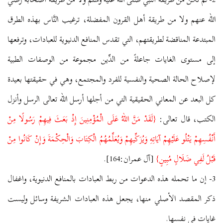
الله عنهم ولا من طريقة أهل القرون المفضلة، ترغيب النَّاس بهذه الطرق
المبتدعة المناقضة لطريقتهم، التي تقدس المنافع الدنيوية للعبادات، وترفعها
إلى مستوى الغايات جاعلةً من الدِّين مجموعة من الوصفات الطبية
لإصلاح الحالة الصحية والنفسية للفرد والمجتمع، وهي في حقيقتها بعيدة
كل البعد عن المعاني الحقيقية التي من أجلها أرسل الله تعالى الرسل وأنزل
الكتب، قال تعالى:
{لَقَدْ مَنَّ اللهُ عَلَى الْمُؤْمِنِينَ إِذْ بَعَثَ فِيهِمْ رَسُولًا مِنْ
أَنْفُسِهِمْ يَتْلُو عَلَيْهِمْ آيَاتِهِ وَيُزَكِّيهِمْ وَيُعَلِّمُهُمُ الْكِتَابَ وَالْحِكْمَةَ وَإِنْ كَانُوا مِنْ
قَبْلُ لَفِي ضَلَالٍ مُبِينٍ}
[آل عمران:164].
3- إن ما تحمله هذه الدعوات من ربط العبادات بالمنافع الدنيوية، واغفال
ذكر المقصد الأصلي منها، يجعل هذه العبادات الشريفة وسائل وليست
غايات في نفسها.