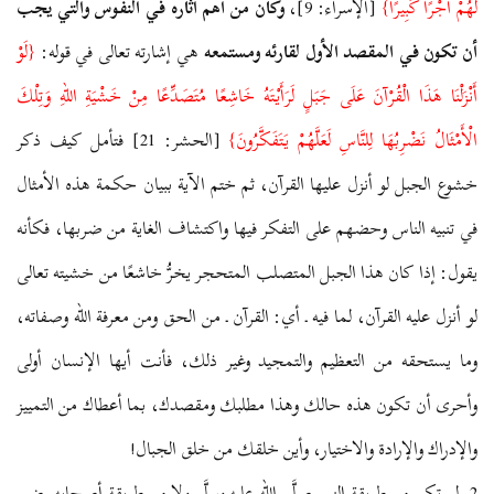
لَهُمْ أَجْرًا كَبِيرًا}
[الإسراء: 9]،
وكان من أهم آثاره في النفوس والتي يجب
أن تكون في المقصد الأول لقارئه ومستمعه
هي إشارته تعالى في قوله:
{لَوْ
أَنْزَلْنَا هَذَا الْقُرْآنَ عَلَى جَبَلٍ لَرَأَيْتَهُ خَاشِعًا مُتَصَدِّعًا مِنْ خَشْيَةِ اللهِ وَتِلْكَ
الْأَمْثَالُ نَضْرِبُهَا لِلنَّاسِ لَعَلَّهُمْ يَتَفَكَّرُونَ}
[الحشر: 21] فتأمل كيف ذكر
خشوع الجبل لو أنزل عليها القرآن، ثم ختم الآية ببيان حكمة هذه الأمثال
في تنبيه الناس وحضهم على التفكر فيها واكتشاف الغاية من ضربها، فكأنه
يقول: إذا كان هذا الجبل المتصلب المتحجر يخرُّ خاشعًا من خشيته تعالى
لو أنزل عليه القرآن، لما فيه ـ أي: القرآن ـ من الحق ومن معرفة الله وصفاته،
وما يستحقه من التعظيم والتمجيد وغير ذلك، فأنت أيها الإنسان أولى
وأحرى أن تكون هذه حالك وهذا مطلبك ومقصدك، بما أعطاك من التمييز
والإدراك والإرادة والاختيار، وأين خلقك من خلق الجبال!
2- لم تكن من طريقة النبي صلَّى الله عليه وسلَّم ولا من طريقة أصحابه رضي