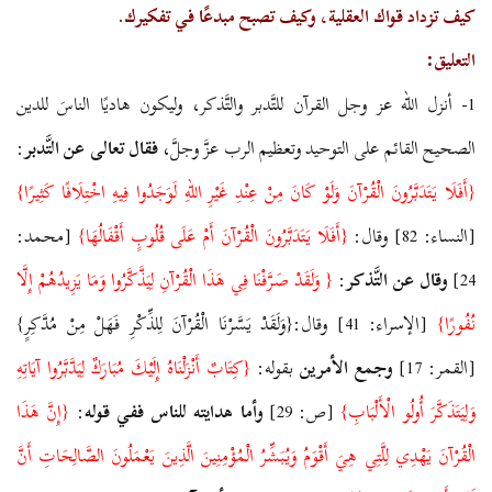
كيف تزداد قواك العقلية، وكيف تصبح مبدعًا في تفكيرك.
التعليق:
1- أنزل الله عز وجل القرآن للتَّدبر والتَّذكر، وليكون هاديًا الناسَ للدين
الصحيح القائم على التوحيد وتعظيم الرب عزَّ وجلَّ،
فقال تعالى عن التَّدبر
:
{أَفَلَا يَتَدَبَّرُونَ الْقُرْآنَ وَلَوْ كَانَ مِنْ عِنْدِ غَيْرِ اللهِ لَوَجَدُوا فِيهِ اخْتِلَافًا كَثِيرًا}
[النساء: 82] وقال:
{أَفَلَا يَتَدَبَّرُونَ الْقُرْآنَ أَمْ عَلَى قُلُوبٍ أَقْفَالُهَا}
[محمد:
24]
وقال عن التَّذكر
:
{ وَلَقَدْ صَرَّفْنَا فِي هَذَا الْقُرْآنِ لِيَذَّكَّرُوا وَمَا يَزِيدُهُمْ إِلَّا
نُفُورًا}
[الإسراء: 41] وقال:{وَلَقَدْ يَسَّرْنَا الْقُرْآنَ لِلذِّكْرِ فَهَلْ مِنْ مُدَّكِرٍ}
[القمر: 17]
وجمع الأمرين
بقوله:
{كِتَابٌ أَنْزَلْنَاهُ إِلَيْكَ مُبَارَكٌ لِيَدَّبَّرُوا آيَاتِهِ
وَلِيَتَذَكَّرَ أُولُو الْأَلْبَابِ}
[ص: 29]
وأما هدايته للناس ففي قوله
:
{إِنَّ هَذَا
الْقُرْآنَ يَهْدِي لِلَّتِي هِيَ أَقْوَمُ وَيُبَشِّرُ الْمُؤْمِنِينَ الَّذِينَ يَعْمَلُونَ الصَّالِحَاتِ أَنَّ