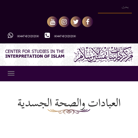
00447432020200
00447432020200
Toggle
gation
العبادات والصحة الجسدية