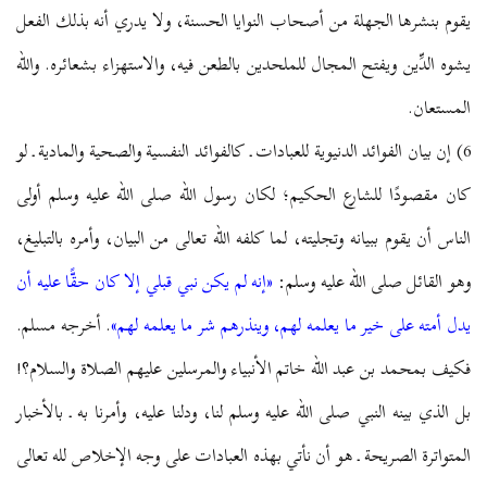
يقوم بنشرها الجهلة من أصحاب النوايا الحسنة، ولا يدري أنه بذلك الفعل
يشوه الدِّين ويفتح المجال للملحدين بالطعن فيه، والاستهزاء بشعائره. والله
المستعان.
6) إن بيان الفوائد الدنيوية للعبادات ـ كالفوائد النفسية والصحية والمادية ـ لو
كان مقصودًا للشارع الحكيم؛ لكان رسول الله صلى الله عليه وسلم أولى
الناس أن يقوم ببيانه وتجليته، لما كلفه الله تعالى من البيان، وأمره بالتبليغ،
وهو القائل صلى الله عليه وسلم:
«إنه لم يكن نبي قبلي إلا كان حقًّا عليه أن
يدل أمته على خير ما يعلمه لهم، وينذرهم شر ما يعلمه لهم»
. أخرجه مسلم.
فكيف بمحمد بن عبد الله خاتم الأنبياء والمرسلين عليهم الصلاة والسلام؟!
بل الذي بينه النبي صلى الله عليه وسلم لنا، ودلنا عليه، وأمرنا به ـ بالأخبار
المتواترة الصريحة ـ هو أن نأتي بهذه العبادات على وجه الإخلاص لله تعالى