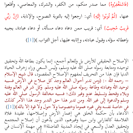
{فَاسْتَغْفِرُوهُ}
مما صدر منكم، من الكفر، والشرك، والمعاصي، وأقلعوا
عنها،
{ثُمَّ تُوبُوا إِلَيْهِ}
أي: ارجعوا إليه بالتوبة النصوح، والإنابة،
{إِنَّ رَبِّي
قَرِيبٌ مُجِيبٌ}
أي: قريب ممن دعاه دعاء مسألة، أو دعاء عبادة، يجيبه
بإعطائه سؤله، وقبول عبادته، وإثابته عليها، أجل الثواب.)(
[1]
)
الإصلاح الحقيقي للأرض بل وللعالم أجمع، إنما يكون بطاعة الله وتحقيق
توحيده ومتابعة رسوله صلى الله عليه وسلم، وليس السعي وراء زخرف الحياة
الدنيا فإن هذا من التحريف لمفهوم الإصلاح المقصود،
قال شيخ الإسلام
– رحمه الله -: (ومن تدبر أحوال العالم وجد كل صلاح في الأرض فسببه
توحيد الله وعبادته وطاعة رسوله صلى الله عليه وسلم. وكل شر في العالم وفتنة
وبلاء وقحط وتسليط عدو وغير ذلك؛ فسببه مخالفة الرسول صلى الله عليه
وسلم والدعوة إلى غير الله. ومن تدبر هذا حق التدبر وجد هذا الأمر كذلك
في خاصة نفسه وفي غيره عموما وخصوصا ولا حول ولا قوة إلا بالله)
(
[1]
)
الادعاء بأن حكمة الخلق هي إعمار الأرض وإصلاحها، عقيدة غلاة
الفلاسفة كالفارابي وابن سينا وغيرهم، الذين يدَّعون أن إصلاح المجتمع
وتحقيق العدل والسعي في إيجاد المدينة الفاضلة!! هي مهمة الإنسان في
الأرض ولهذا السبب شُرعت العبادات وبُعثت الرسل وأُنزلت الكتب.