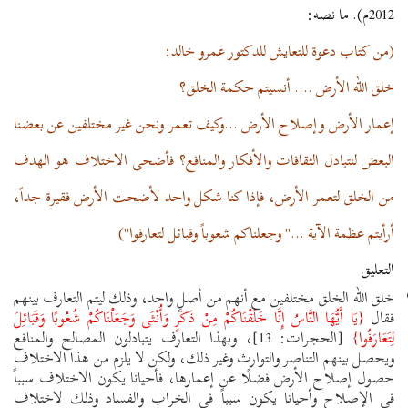
2012م). ما نصه:
(من كتاب دعوة للتعايش للدكتور عمرو خالد:
خلق الله الأرض .... أنسيتم حكمة الخلق؟
إعمار الأرض وإصلاح الأرض ...وكيف تعمر ونحن غير مختلفين عن بعضنا
البعض لنتبادل الثقافات والأفكار والمنافع؟ فأضحى الاختلاف هو الهدف
من الخلق لتعمر الأرض، فإذا كنا شكل واحد لأضحت الأرض فقيرة جداً،
أرأيتم عظمة الآية ..." وجعلناكم شعوباً وقبائل لتعارفوا")
التعليق
خلق الله الخلق مختلفين مع أنهم من أصلٍ واحد، وذلك ليتم التعارف بينهم
فقال
{يَا أَيُّهَا النَّاسُ إِنَّا خَلَقْنَاكُمْ مِنْ ذَكَرٍ وَأُنْثَى وَجَعَلْنَاكُمْ شُعُوبًا وَقَبَائِلَ
لِتَعَارَفُوا}
[الحجرات: 13]، وبهذا التعارف يتبادلون المصالح والمنافع
ويحصل بينهم التناصر والتوارث وغير ذلك، ولكن لا يلزم من هذا الاختلاف
حصول إصلاح الأرض فضلًا عن إعمارها، فأحيانا يكون الاختلاف سبباً
في الإصلاح وأحيانا يكون سبباً في الخراب والفساد وذلك لاختلاف