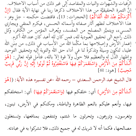
الرغبات والشهوات والنيات والمقاصد إلى غير ذلك من أسباب الاختلاف.
إنَّ الثمرة الحقيقيَّة من هذا الاختلاف ذكرها ربنا في نهاية الآية فقال
{إِنَّ
أَكْرَمَكُمْ عِنْدَ اللَّهِ أَتْقَاكُمْ}
[الحجرات: 13]، فاقتضت حكمته - جل وعز -
هذا الاختلاف لتظهر آثار صفاته وأسمائه الحسنى، فيكرم المتقي ويجازي
المسيء، ويتميَّز المصلح من المفسد، ويُعرف المؤمن من الكافر، وكل
ذلك راجع الى تحقيق العبودية لله، فمن كان لله أعبد كان عند الله أكرم.
إعمار الأرض وإصلاحها بما مكَّننا الله من الأسباب في ذلك، من مِنَنِ الله
علينا، لتكون وسيلةً وتذكرةً لنا في أداء حق الله والتوبة إليه وتحقيق التوحيد
وإظهار الذُّل له والتعظيم فلا حول ولا قوة إلا بالله، فتأمل قوله تعالى:
{هُوَ
أَنْشَأَكُمْ مِنَ الْأَرْضِ وَاسْتَعْمَرَكُمْ فِيهَا فَاسْتَغْفِرُوهُ ثُمَّ تُوبُوا إِلَيْهِ إِنَّ رَبِّي قَرِيبٌ
مُجِيبٌ}
[هود: 61]
قال الشيخ عبد الرحمن السعدي – رحمه الله -عن تفسيره هذه الآية:
(
{هُوَ
أَنْشَأَكُمْ مِنَ الأرْضِ}
أي: خلقكم فيها
{وَاسْتَعْمَرَكُمْ فِيهَا}
أي: استخلفكم
فيها، وأنعم عليكم بالنعم الظاهرة والباطنة، ومكنكم في الأرض، تبنون،
وتغرسون، وتزرعون، وتحرثون ما شئتم، وتنتفعون بمنافعها، وتستغلون
مصالحها، فكما أنه لا شريك له في جميع ذلك، فلا تشركوا به في عبادته.