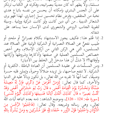
مسلمًا، ولا يظهر أنه كان متدينًا بنصرانيته، وفكرته في الكتاب ترتكز
على أن الجنس البشري بإمكانه أن يحسن من نفسه باتباع هدي
نخبة من المثقفين، وفرض نظام تحسين نسل إجباري. لهذا فهو يرى
الشعائر الدينية ـ من أي دين كانت ولو كانت شركية ووثنية ـ وسيلة
لتقوية الجانب الروحي والشعوري لدى الإنسان مما يساعد على
شفائه.
إذا عُلم هذا: فكيف يجوز الاستشهاد بكلام نصرانيٍّ أو ملحدٍ أو
طبيب نفعيٍّ عن الصلاة النصرانية أو الشركية الوثنية على الصلاة عند
المسلمين، التي هي الركن الثاني من أركان الإسلام، وهي أخص
خصائص المسلمين العملية في صفتها وأذكارها وشروطها وأركانها
وأوقاتها؟! لا شكَّ أن هذا مدخل إلى الخلط بين الأديان!
ومن المسلَّمات في عقيدة المسلمين أن العبادة الباطلة ـ الكفرية أو
الشركية ـ لا تنفع صاحبها، بل تزيده ضلالًا وحيرةً، وتملئ قلبه حسرةً
وضيقًا، كما أنها لا تقربه من الله تعالى، بل تكون وبالًا عليه في الدنيا
والآخرة، كما قال تعالى:
{وَمَنْ أَعْرَضَ عَنْ ذِكْرِي فَإِنَّ لَهُ مَعِيشَةً
ضَنْكًا وَنَحْشُرُهُ يَوْمَ الْقِيَامَةِ أَعْمَى * قَالَ رَبِّ لِمَ حَشَرْتَنِي أَعْمَى وَقَدْ
كُنْتُ بَصِيرًا * قَالَ كَذَلِكَ أَتَتْكَ آيَاتُنَا فَنَسِيتَهَا وَكَذَلِكَ الْيَوْمَ تُنْسَى}
[سورة طه: 124 - 126]
، وموضع الشاهد: ذمه بعدم اتباعه آيات الله
تعالى، وهي رسالته وشريعته. وقال تعالى:
{فَاجْتَنِبُوا الرِّجْسَ مِنَ
الْأَوْثَانِ وَاجْتَنِبُوا قَوْلَ الزُّورِ * حُنَفَاءَ لِلَّهِ غَيْرَ مُشْرِكِينَ بِهِ وَمَنْ يُشْرِكْ بِاللَّهِ