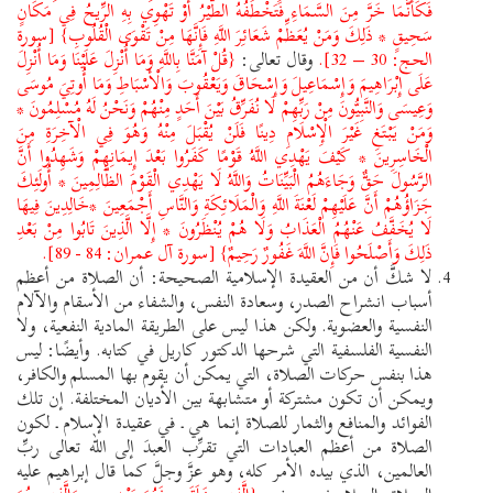
فَكَأَنَّمَا خَرَّ مِنَ السَّمَاءِ فَتَخْطَفُهُ الطَّيْرُ أَوْ تَهْوِي بِهِ الرِّيحُ فِي مَكَانٍ
سَحِيقٍ * ذَلِكَ وَمَنْ يُعَظِّمْ شَعَائِرَ اللَّهِ فَإِنَّهَا مِنْ تَقْوَى الْقُلُوبِ} [سورة
الحج: 30 – 32].
وقال تعالى:
{قُلْ آمَنَّا بِاللَّهِ وَمَا أُنْزِلَ عَلَيْنَا وَمَا أُنْزِلَ
عَلَى إِبْرَاهِيمَ وَإِسْمَاعِيلَ وَإِسْحَاقَ وَيَعْقُوبَ وَالْأَسْبَاطِ وَمَا أُوتِيَ مُوسَى
وَعِيسَى وَالنَّبِيُّونَ مِنْ رَبِّهِمْ لَا نُفَرِّقُ بَيْنَ أَحَدٍ مِنْهُمْ وَنَحْنُ لَهُ مُسْلِمُونَ *
وَمَنْ يَبْتَغِ غَيْرَ الْإِسْلَامِ دِينًا فَلَنْ يُقْبَلَ مِنْهُ وَهُوَ فِي الْآخِرَةِ مِنَ
الْخَاسِرِينَ * كَيْفَ يَهْدِي اللَّهُ قَوْمًا كَفَرُوا بَعْدَ إِيمَانِهِمْ وَشَهِدُوا أَنَّ
الرَّسُولَ حَقٌّ وَجَاءَهُمُ الْبَيِّنَاتُ وَاللَّهُ لَا يَهْدِي الْقَوْمَ الظَّالِمِينَ * أُولَئِكَ
جَزَاؤُهُمْ أَنَّ عَلَيْهِمْ لَعْنَةَ اللَّهِ وَالْمَلَائِكَةِ وَالنَّاسِ أَجْمَعِينَ *خَالِدِينَ فِيهَا
لَا يُخَفَّفُ عَنْهُمُ الْعَذَابُ وَلَا هُمْ يُنْظَرُونَ * إِلَّا الَّذِينَ تَابُوا مِنْ بَعْدِ
ذَلِكَ وَأَصْلَحُوا فَإِنَّ اللَّهَ غَفُورٌ رَحِيمٌ} [سورة آل عمران: 84 - 89].
لا شكَّ أن من العقيدة الإسلامية الصحيحة: أن الصلاة من أعظم
أسباب انشراح الصدر، وسعادة النفس، والشفاء من الأسقام والآلام
النفسية والعضوية. ولكن هذا ليس على الطريقة المادية النفعية، ولا
النفسية الفلسفية التي شرحها الدكتور كاريل في كتابه. وأيضًا: ليس
هذا بنفس حركات الصلاة، التي يمكن أن يقوم بها المسلم والكافر،
ويمكن أن تكون مشتركة أو متشابهة بين الأديان المختلفة. إن تلك
الفوائد والمنافع والثمار للصلاة إنما هي ـ في عقيدة الإسلام ـ لكون
الصلاة من أعظم العبادات التي تقرِّب العبدَ إلى الله تعالى ربِّ
العالمين، الذي بيده الأمر كله، وهو عزَّ وجلَّ كما قال إبراهيم عليه