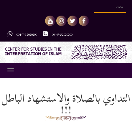
00447432020200
00447432020200
Toggle
gation
التداوي بالصلاة والاستشهاد الباطل
!!!