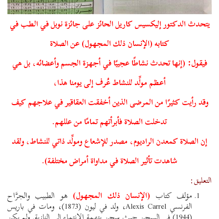
يتحدث الدكتور إليكسيس كاريل الحائز على جائزة نوبل في الطب في
كتابه (الإنسان ذلك المجهول) عن الصلاة
فيقول: (إنها تحدث نشاطًا عجيبًا في أجهزة الجسم وأعضائه، بل هي
أعظم مولِّد للنشاط عُرف إلى يومنا هذا،
وقد رأيت كثيرًا من المرضى الذين أخفقت العقاقير في علاجهم كيف
تدخلت الصلاة فأبرأتهم تمامًا من عللهم.
إن الصلاة كمعدن الراديوم، مصدر للإشعاع ومولِّد ذاتي للنشاط، ولقد
شاهدت تأثير الصلاة في مداواة أمراض مختلفة).
التعليق:
مؤلف كتاب
(الإنسان ذلك المجهول)
هو الطبيب والجرَّاح
الفرنسي Alexis Carrel، ولد في ليون (1873)، ومات في باريس
(1944) في السجن حيث سجن بتهمة الانتماء إلى النازية. ولم يكن