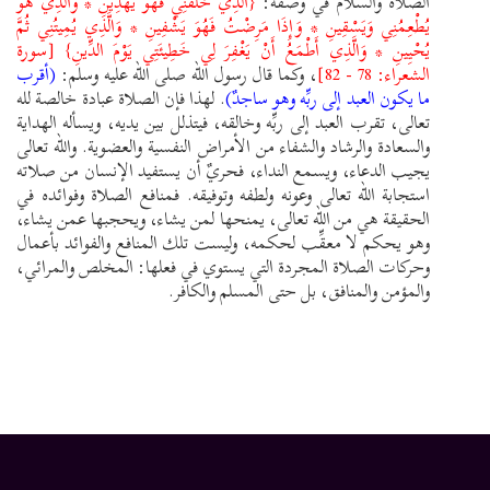
الصلاة والسلام في وصفه:
{الَّذِي خَلَقَنِي فَهُوَ يَهْدِينِ * وَالَّذِي هُوَ
يُطْعِمُنِي وَيَسْقِينِ * وَإِذَا مَرِضْتُ فَهُوَ يَشْفِينِ * وَالَّذِي يُمِيتُنِي ثُمَّ
يُحْيِينِ * وَالَّذِي أَطْمَعُ أَنْ يَغْفِرَ لِي خَطِيئَتِي يَوْمَ الدِّينِ} [سورة
الشعراء: 78 - 82]
، وكما قال رسول الله صلى الله عليه وسلم:
(أقرب
ما يكون العبد إلى ربِّه وهو ساجدٌ)
. لهذا فإن الصلاة عبادة خالصة لله
تعالى، تقرب العبد إلى ربِّه وخالقه، فيتذلل بين يديه، ويسأله الهداية
والسعادة والرشاد والشفاء من الأمراض النفسية والعضوية. والله تعالى
يجيب الدعاء، ويسمع النداء، فحريٌ أن يستفيد الإنسان من صلاته
استجابة الله تعالى وعونه ولطفه وتوفيقه. فمنافع الصلاة وفوائده في
الحقيقة هي من الله تعالى، يمنحها لمن يشاء، ويحجبها عمن يشاء،
وهو يحكم لا معقِّب لحكمه، وليست تلك المنافع والفوائد بأعمال
وحركات الصلاة المجردة التي يستوي في فعلها: المخلص والمرائي،
والمؤمن والمنافق، بل حتى المسلم والكافر.