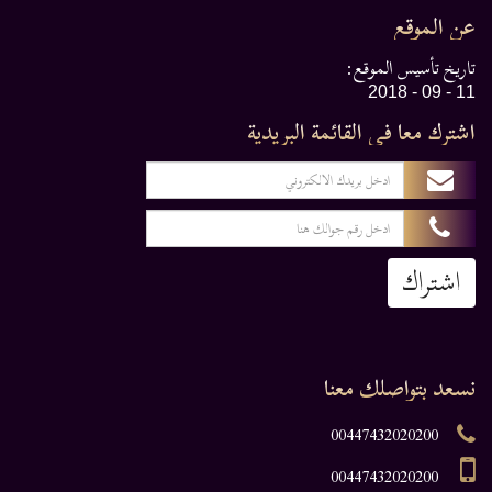
عن الموقع
تاريخ تأسيس الموقع:
11 - 09 - 2018
اشترك معا في القائمة البريدية
اشتراك
نسعد بتواصلك معنا
00447432020200
00447432020200