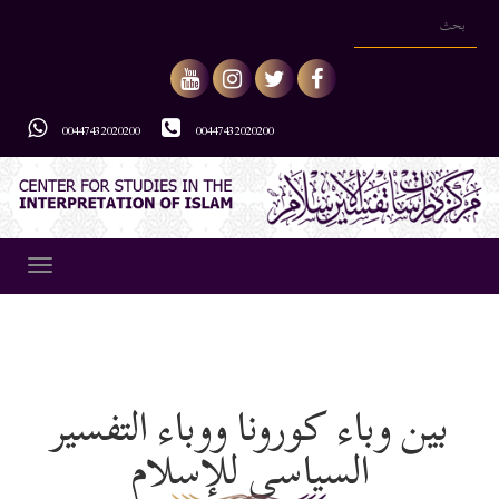
00447432020200
00447432020200
Toggle
gation
بين وباء كورونا ووباء التفسير
السياسي للإسلام