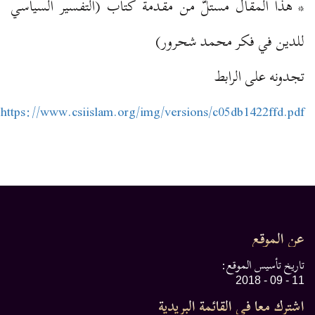
* هذا المقال مستلٌّ من مقدمة كتاب (التفسير السياسي
للدين في فكر محمد شحرور)
تجدونه على الرابط
https://www.csiislam.org/img/versions/c05db1422ffd.pdf
عن الموقع
تاريخ تأسيس الموقع:
11 - 09 - 2018
اشترك معا في القائمة البريدية