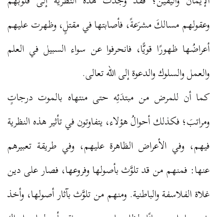
الإيمان واليقين؛ فقد وجدت هذه النظرية إلى قلوبهم
وعقولهم مسالكَ مشرَعةً، فأصابتها في مقتلٍ، وظهرت عليهم
أعراضُها ظهورًا قويًّا، فانحرفوا عن سواء السبيل في العلم
والعمل والسلوك والدعوة إلى الله تعالى.
كما أن للمرض من مبتدَئِه حتى منتهاه بالموت درجاتٍ
ومراتبَ؛ فكذلك أحوالُ هؤلاء، يتفاوتون في تأثير هذه النظرية
فيهم، وفي الأعراض الظاهرة عليهم، وفي طريقة تعبيرهم
عنها: فمنهم من قد تلوَّث بأصولها وفروعها، فصار على دين
غلاة الفلاسفة والباطنية. ومنهم من تلوَّث بآثار أصولها، وأخذ