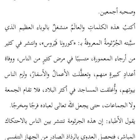
وصحبه أجمعين.
أكتبُ هذه الكلماتِ والعالَمُ منشغلٌ بالوباء العظيم الذي
سبَّبته الجُرْثومةُ المعروفةُ بـ: «كورونا فَيْروس»، وانتشر في كثير
من أرجاء المعمورة، متسببًا في مرض كثيرٍ من الناس، ووفاة
أعدادٍ كبيرةٍ منهم، وتعطَّلت الأعمالُ والأسفارُ، ولزم الناس
بيوتهم، وأُغلقت المساجد في أكثر البلاد، فلا تقام الجمعة
ولا الجماعات، حتى يجعل الله تعالى لعباده فرجًا ومخرجًا.
يقول الأطباء: إن هذه الجرثومة تنتشر بين الناس بالاحتكاك
المباشر، فتحصل العدوى بالرذاذ الصادر من الجهاز التنفسي