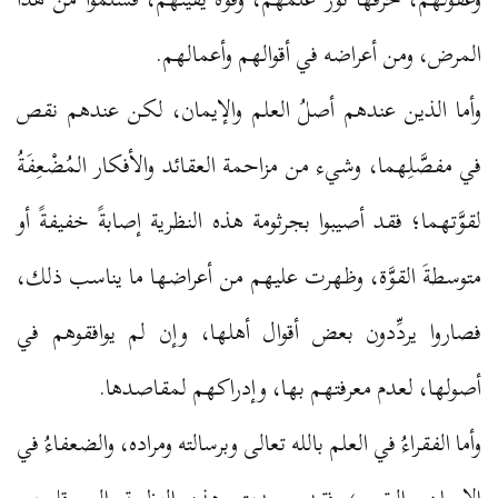
المرض، ومن أعراضه في أقوالهم وأعمالهم.
وأما الذين عندهم أصلُ العلم والإيمان، لكن عندهم نقص
في مفصَّلِهما، وشيء من مزاحمة العقائد والأفكار المُضْعِفَةُ
لقوَّتهما؛ فقد أصيبوا بجرثومة هذه النظرية إصابةً خفيفةً أو
متوسطةَ القوَّة، وظهرت عليهم من أعراضها ما يناسب ذلك،
فصاروا يردِّدون بعض أقوال أهلها، وإن لم يوافقوهم في
أصولها، لعدم معرفتهم بها، وإدراكهم لمقاصدها.
وأما الفقراءُ في العلم بالله تعالى وبرسالته ومراده، والضعفاءُ في