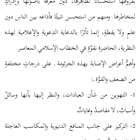
بفروعها استحسانًا لظاهرها، دون معرفة بأصولها وإدراكٍ
لمخاطرها. ومنهم من استحسن شيئًا فأذاعه بين الناس دون
علمٍ ولا يقظةٍ، إنما تأثرًا بالدعاية الدعوية والإعلامية لهذه
النظرية، الحاضرة بقوَّةٍ في الخطاب الإسلامي المعاصر.
وأهمُّ أعراض الإصابة بهذه الجرثومة ـ على درجاتٍ مختلفةٍ
من الضعف والقوَّة ـ:
1- التهوين من شأن العبادات، والنظر إليها بأنها وسائلُ
وأسبابٌ، لا مقاصدُ وغاياتٌ.
2- التركيز على جانب المنافع الدنيوية والمكاسب العاجلة