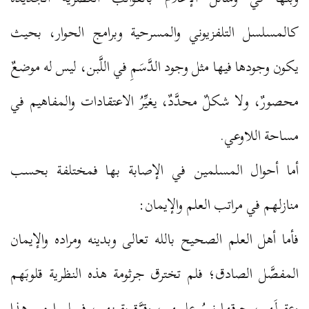
كالمسلسل التلفزيوني والمسرحية وبرامج الحوار، بحيث
يكون وجودها فيها مثل وجود الدَّسَمِ في اللَّبن، ليس له موضعٌ
محصورٌ، ولا شكلٌ محدَّدٌ، يغيِّرُ الاعتقادات والمفاهيم في
مساحة اللاوعي.
أما أحوال المسلمين في الإصابة بها فمختلفة بحسب
منازلهم في مراتب العلم والإيمان:
فأما أهل العلم الصحيح بالله تعالى وبدينه ومراده والإيمان
المفصَّل الصادق؛ فلم تخترق جرثومة هذه النظرية قلوبَهم
وعقولَهم، حرقها نورُ علمهم، وقوَّة يقينهم، فسلموا من هذا