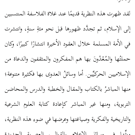
لقد ظهرت هذه النظرية قديمًا عند غلاة الفلاسفة المنتسبين
إلى الإسلام، ثم تجدَّد ظهورها قبل نحو مئةِ سنةٍ، وانتشرت
في الأمة المسلمة خلال العقود الأخيرة انتشارًا كبيرًا، وكان
حملتُها والمُعْدُونَ بها هم المفكرون والمثقفون والدعاة من
الإسلاميين الحركيِّين. أما وسائلُ العدوى بها فكثيرة متنوعة؛
منها المباشرُ بالكتاب والمقال والخطبة والدرس والمحاضن
التربوية، ومنها غير المباشر كإعادة كتابة العلوم الشرعية
والتاريخية والفكرية وصياغتها وعرضها في ضوء هذه النظرية،
وبثِّها في وسائل الإعلام بالقوالب العصرية الجديدة