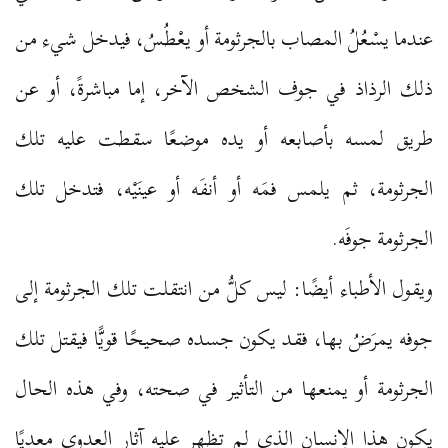
عندما يسْعُلُ المصاب بالجرثومة أو يعْطُسُ، فيدخل شيء من
ذلك الرذاذ في جوف الشخص الآخر، إما مباشرةً، أو عن
طريق لمسه بأصابعه أو يده موضعًا سقطت عليه تلك
الجرثومة، ثم يلمس فمَه أو أنفَه أو عينَيْه، فتدخل تلك
الجرثومة جوفَه.
ويقول الأطباء أيضًا: ليس كلُّ من انتقلت تلك الجرثومة إلى
جوفه يمرَضُ بها، فقد يكون جسده صحيحًا قويًّا فيقتل تلك
الجرثومة أو يمنعها من التأثير في صحته، وفي هذه الحال
يكون هذا الإنسان الذي لم تظهر عليه آثار العدوى معديًا