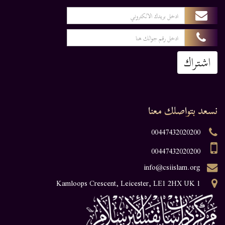
اشتراك
نسعد بتواصلك معنا
00447432020200
00447432020200
info@csiislam.org
1 Kamloops Crescent, Leicester, LE1 2HX UK