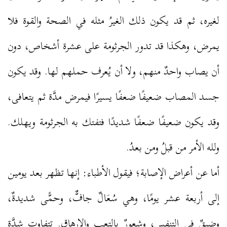
لغيره، ثم قد يكون ذلك الغيرُ مثله في الصحة والقوة فلا
يمرض، وهكذا قد تدور الجرثومة على عشرة أشخاص، دون
أن يصاب واحدٌ منهم، ولا أن يُعرف حملهم لها. وقد يكون
جسد المصاب ضعيفًا ضعفًا يسيرًا فيمرض مدَّة ثم يتعافى،
وقد يكون ضعيفًا ضعفًا شديدًا فتفتك به الجرثومة ويهلك.
ولله الأمر من قبلُ ومن بعدُ.
أما عن أعراض الإصابة؛ فيقول الأطباء: إنها تظهر بعد يومين
إلى أربعة عشر يومًا، وهي سُعَالٌ جافٌّ، وحمًّى شديدةٌ،
وضيقٌ في التنفس، وشعورٌ بالتعب والإرهاق. تتفاوت شدَّة