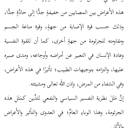
هذه الأعراض بين المصابين من خفيفةٍ جدًّا إلى حادَّةٍ جدًّا،
وذلك حسب قوة الإصابة من جهةٍ، وقوة مناعة الجسم
ومقاومته للجرثومة من جهةٍ أخرى، كما أن للقوة النفسية
وعادة الإنسان في التعبير عن أمراضه وأوجاعه، ومدى صبره
عليها، والتزامه بتوجيهات الطبيب؛ تأثيرًا في هذه الأعراض،
وفي الشفاء من المرض، بإذن الله تعالى ومشيئته.
إنَّ مَثَلَ نظرية التفسير السياسي والنفعي للدِّين كمَثَلِ هذه
الجرثومة، وهذا الوباءِ العامِّ؛ في العدوى والتأثير والأعراض
والآثار.